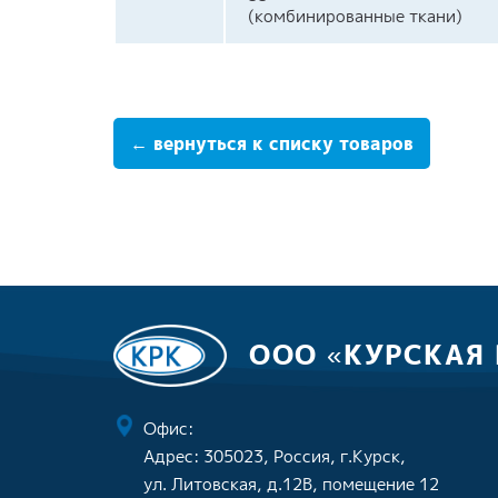
(комбинированные ткани)
← вернуться к списку товаров
ООО «КУРСКАЯ
Офис:
Адрес: 305023, Россия, г.Курск,
ул. Литовская, д.12В, помещение 12