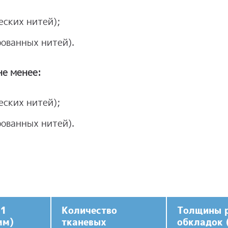
еских нитей);
рованных нитей).
не менее:
еских нитей);
рованных нитей).
 1
Количество
Толщины 
мм)
тканевых
обкладок 