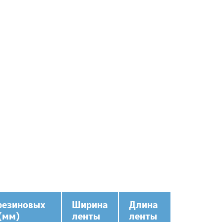
резиновых
Ширина
Длина
(мм)
ленты
ленты