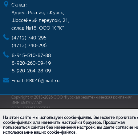
Склад:
Адрес: Россия, г.Курск,
Шоссейный переулок, 21,
склад №18, ООО "КРК"
(4712) 740-295
(4712) 740-296
8-915-510-87-88
8-920-260-09-19
8-920-264-28-09
Email:
KRK46@mail.ru
Copyright © 2015-2026 ООО “Курская резитехническая компания”
ИНН 4632077742
ОГРН 1074632003511
Создание и поддержка сайта - ООО «Регион центр».
На этом сайте мы используем cookie-файлы. Вы можете прочитать 
cookie-файлах или изменить настройки браузера. Продолжая
www.sait-region.ru
пользоваться сайтом без изменения настроек, вы даете согласие н
использование ваших cookie-файлов.