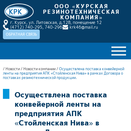
ООО «КУРСКАЯ
РЕЗИНОТЕХНИЧЕСКАЯ
КОМПАНИЯ»
г. Курск, ул. Литовская, д.12В, помещение 12
(4712) 740-295,
740-296
krk46@mail.ru
ОБРАТНАЯ СВЯЗЬ
ГЛАВНАЯ
/
Новости
/
Новости компании
/
Осуществлена поставка конвейерной
ленты на предприятия АПК «Стойленская Нива» в рамках Договора о
О КОМПАНИИ
поставках резинотехнической продукции.
КАТАЛОГ ПРОДУКЦИИ
Осуществлена поставка
НАШИ ПРОЕКТЫ
конвейерной ленты на
предприятия АПК
ДОСТАВКА И ОПЛАТА
«Стойленская Нива» в
НОВОСТИ