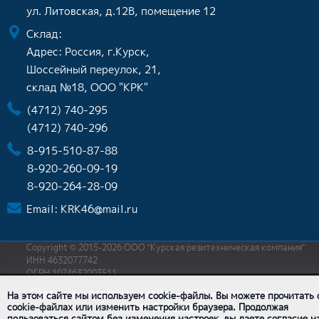
ул. Литовская, д.12В, помещение 12
Склад:
Адрес: Россия, г.Курск,
Шоссейный переулок, 21,
склад №18, ООО "КРК"
(4712) 740-295
(4712) 740-296
8-915-510-87-88
8-920-260-09-19
8-920-264-28-09
Email:
KRK46@mail.ru
Copyright © 2015-2026 ООО “Курская резитехническая компания”
ИНН 4632077742
ОГРН 1074632003511
Создание и поддержка сайта - ООО «Регион центр».
На этом сайте мы используем cookie-файлы. Вы можете прочитать 
www.sait-region.ru
cookie-файлах или изменить настройки браузера. Продолжая
пользоваться сайтом без изменения настроек, вы даете согласие н