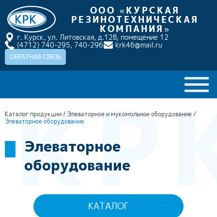
ООО «КУРСКАЯ
РЕЗИНОТЕХНИЧЕСКАЯ
КОМПАНИЯ»
г. Курск, ул. Литовская, д.12В, помещение 12
(4712) 740-295,
740-296
krk46@mail.ru
ОБРАТНАЯ СВЯЗЬ
ГЛАВНАЯ
Каталог продукции
/
Элеваторное и мукомольное оборудование
/
Элеваторное оборудование
О КОМПАНИИ
Элеваторное
КАТАЛОГ ПРОДУКЦИИ
оборудование
НАШИ ПРОЕКТЫ
ДОСТАВКА И ОПЛАТА
КАТАЛОГ
НОВОСТИ