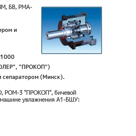
ЗМ, БВ, PMA-
ером и
*1000
ЮЛЕР", "ПРОКОП")
 сепаратором (Минск).
О, РОМ-3 "ПРОКОП", бичевой
 машине увлажнения А1-БШУ: