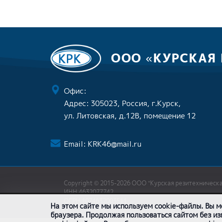
ООО «КУРСКАЯ
Офис:
Адрес: 305023, Россия, г.Курск,
ул. Литовская, д.12В, помещение 12
Email:
KRK46@mail.ru
Copyright © 2015-2026 ООО “Курская резитехническ
ИНН 4632077742
ОГРН 1074632003511
На этом сайте мы используем cookie-файлы. Вы м
браузера. Продолжая пользоваться сайтом без из