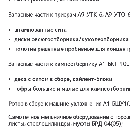
Запасные части к триерам А9-УТК-6, А9-УТО-6
штампованные сита
диски овсюгоотборника/куколеотборника 
полотна решетные пробивные для концент
Запасные части к камнеотборнику А1-БКТ-10
дека с ситом в сборе, сайлент-блоки
гофры большие и малые для камнеотборн
Ротор в сборе к машине увлажнения А1-БШУ1(
Самотечное мельничное оборудование с поро
листы, стеклоцилиндры, муфты БРД-04(05);