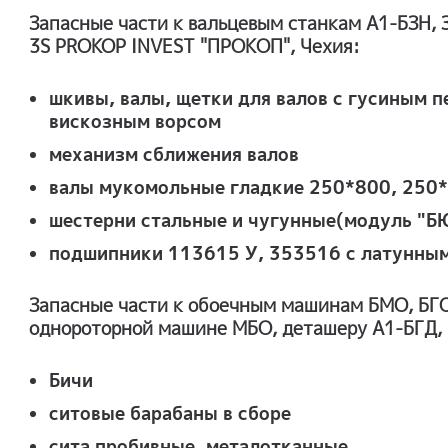
Запасные части к вальцевым станкам А1-БЗН, 
3S PROKOP INVEST "ПРОКОП", Чехия:
шкивы, валы, щетки для валов с гусиным п
вискозным ворсом
механизм сближения валов
валы мукомольные гладкие 250*800, 250
шестерни стальные и чугунные(модуль "Б
подшипники 113615 У, 353516 с латунным
Запасные части к обоечным машинам БМО, БГ
однороторной машине МБО, деташеру А1-БГД,
Бичи
ситовые барабаны в сборе
сита пробивные, металотканные.