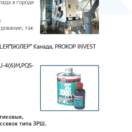
ада в городе
т
дование, так
LER"БЮЛЕР" Канада, PROKOP INVEST
LU-4(6)M,PQS-
стиковые,
ссевов типа ЗРШ.