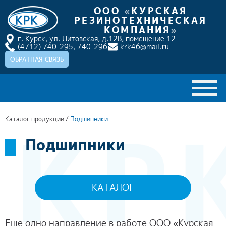
ООО «КУРСКАЯ
РЕЗИНОТЕХНИЧЕСКАЯ
КОМПАНИЯ»
г. Курск, ул. Литовская, д.12В, помещение 12
(4712) 740-295,
740-296
krk46@mail.ru
ОБРАТНАЯ СВЯЗЬ
ГЛАВНАЯ
Каталог продукции
/
Подшипники
О КОМПАНИИ
Подшипники
КАТАЛОГ ПРОДУКЦИИ
НАШИ ПРОЕКТЫ
КАТАЛОГ
ДОСТАВКА И ОПЛАТА
НОВОСТИ
Еще одно направление в работе ООО «Курская