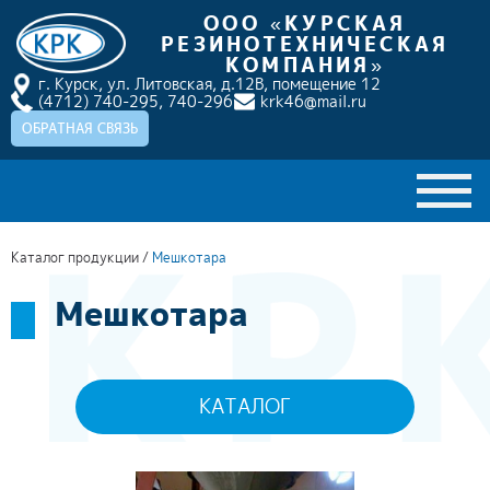
ООО «КУРСКАЯ
РЕЗИНОТЕХНИЧЕСКАЯ
КОМПАНИЯ»
г. Курск, ул. Литовская, д.12В, помещение 12
(4712) 740-295,
740-296
krk46@mail.ru
ОБРАТНАЯ СВЯЗЬ
ГЛАВНАЯ
Каталог продукции
/
Мешкотара
О КОМПАНИИ
Мешкотара
КАТАЛОГ ПРОДУКЦИИ
НАШИ ПРОЕКТЫ
КАТАЛОГ
ДОСТАВКА И ОПЛАТА
НОВОСТИ